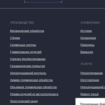
ПРОИЗВОДСТВО
О КОМПАНИИ
Механическая обработка
История
Сборка
Оснащение
Сервисные центры
Принципы
Гуммирование изделий
Вакансии
Горячее фосфатирование
УСЛУГИ
Гальванические покрытия
Неразрушающий контроль
Проектирование
Химико-термическая обработка
Изготовление
Объемная термическая обработка
Неразрушающий 
Правка изделий из металлопроката
Ремонт резьб
Логистический склад
Восстановление д
Управление фай