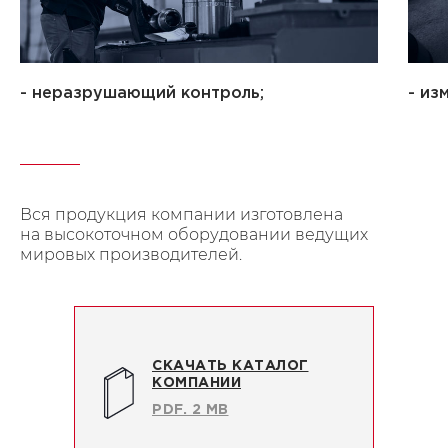
- неразрушающий контроль;
- из
Вся продукция компании изготовлена
ГАЛЬ
ХО
СОПРОВОЖ
ИЗГОТОВ
ПРОЕК
РЕМОН
НЕРА
на высокоточном оборудовании ведущих
мировых производителей.
СКАЧАТЬ КАТАЛОГ
КОМПАНИИ
PDF. 2 MB