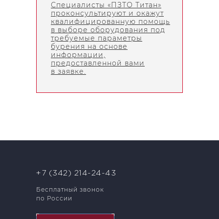
Специалисты «ПЗТО Титан»
проконсультируют и окажут
квалифицированную помощь
в выборе оборудования под
требуемые параметры
бурения на основе
информации,
предоставленной вами
в заявке.
+7 (342) 214-24-43
Бесплатный звонок
по России